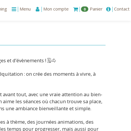
ning
Menu
Mon compte
Panier
Contact
0
s et d’évènements ! 🗓️🐴
l’équitation : on crée des moments à vivre, à
ent avant tout, avec une vraie attention au bien-
On aime les séances où chacun trouve sa place,
ns une ambiance bienveillante et simple.
ages à thème, des journées animations, des
, des temps pour progresser, mais aussi pour