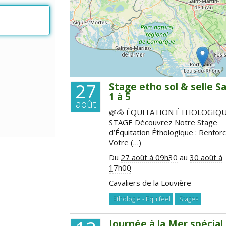
27
Stage etho sol & selle S
1 à 5
août
🌿🐴 ÉQUITATION ÉTHOLOGIQ
STAGE Découvrez Notre Stage
d’Équitation Éthologique : Renfor
Votre (…)
Du
27 août à 09h30
au
30 août à
17h00
Cavaliers de la Louvière
Ethologie - Equifeel
Stages
Journée à la Mer spécial