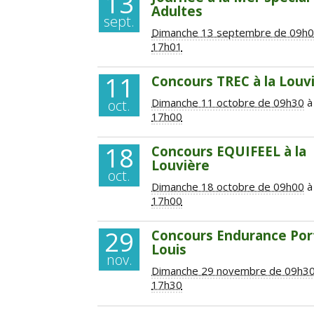
13
Adultes
sept.
Dimanche 13 septembre de 09h
17h01
11
Concours TREC à la Louv
Dimanche 11 octobre de 09h30
à
oct.
17h00
18
Concours EQUIFEEL à la
Louvière
oct.
Dimanche 18 octobre de 09h00
à
17h00
29
Concours Endurance Por
Louis
nov.
Dimanche 29 novembre de 09h3
17h30