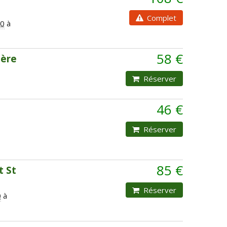
Complet
00
à
58 €
ière
Réserver
46 €
Réserver
85 €
t St
Réserver
0
à