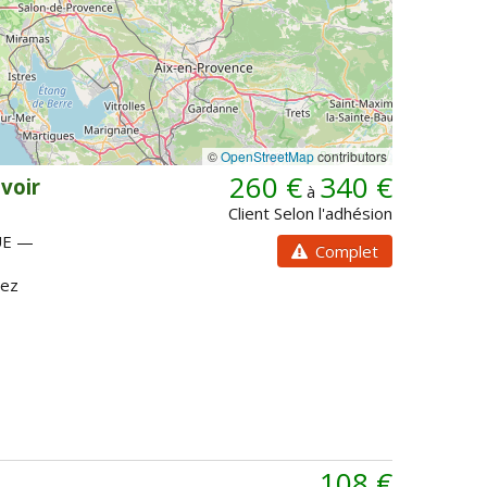
©
OpenStreetMap
contributors
260 €
340 €
avoir
à
Client Selon l'adhésion
UE —
Complet
cez
108 €