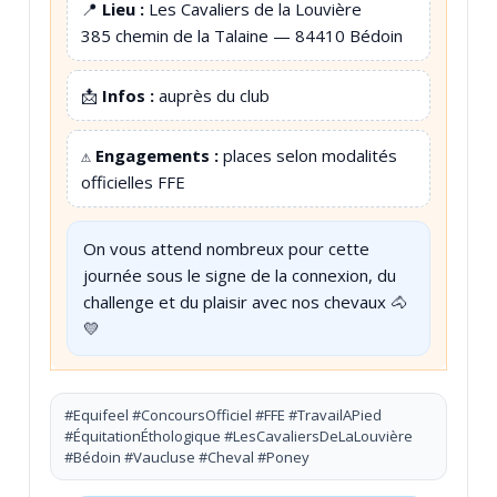
📍
Lieu :
Les Cavaliers de la Louvière
385 chemin de la Talaine — 84410 Bédoin
📩
Infos :
auprès du club
⚠️
Engagements :
places selon modalités
officielles FFE
On vous attend nombreux pour cette
journée sous le signe de la connexion, du
challenge et du plaisir avec nos chevaux 🐴
💛
#Equifeel #ConcoursOfficiel #FFE #TravailAPied
#ÉquitationÉthologique #LesCavaliersDeLaLouvière
#Bédoin #Vaucluse #Cheval #Poney