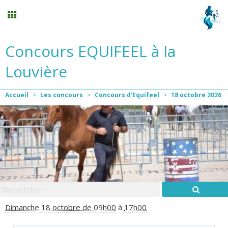
Concours EQUIFEEL à la
Voir les prochaines activités
Louvière
Planning
Accueil
>
Les concours
>
Concours d’Equifeel
>
18
octobre
2026
Menu
Mon compte
Panier
0
Contact
Dimanche 18 octobre de 09h00
à
17h00