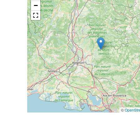
−
©
OpenStr