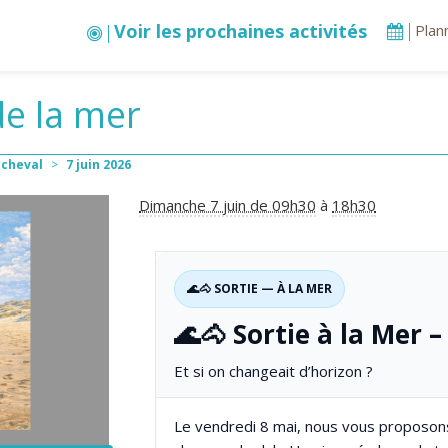
Voir les prochaines activités
Plan
de la mer
 cheval
>
7
juin
2026
Dimanche 7 juin de 09h30
à
18h30
🌊🐴 SORTIE — À LA MER
🌊🐴 Sortie à la Mer 
Et si on changeait d’horizon ?
Le vendredi 8 mai, nous vous proposons