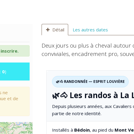
Détail
Les autres dates
Deux jours ou plus à cheval autour d
inscrire.
conviviales, encadrement pro, souven
:
0
)
🌿🐴 RANDONNÉE — ESPRIT LOUVIÈRE
s ne
🌿🐴 Les randos à La 
nue et de
Depuis plusieurs années, aux Cavaliers 
partie de notre identité.
Installés à
Bédoin
, au pied du
Mont Ve