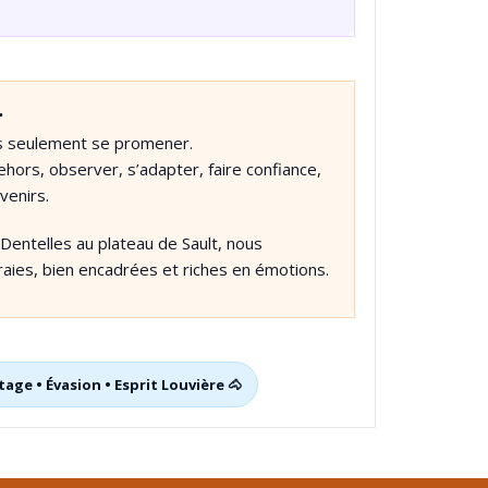
…
as seulement se promener.
hors, observer, s’adapter, faire confiance,
venirs.
entelles au plateau de Sault, nous
raies, bien encadrées et riches en émotions.
age • Évasion • Esprit Louvière 🐴