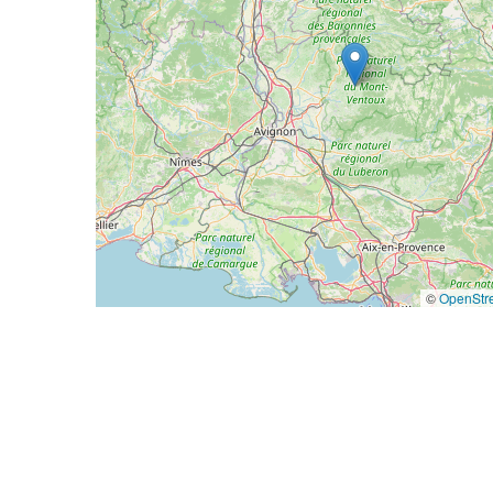
©
OpenStr