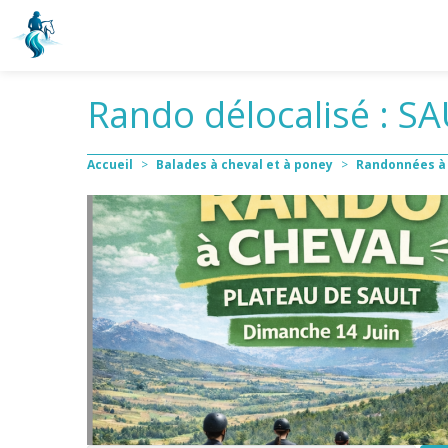
Rando délocalisé : S
Accueil
>
Balades à cheval et à poney
>
Randonnées à