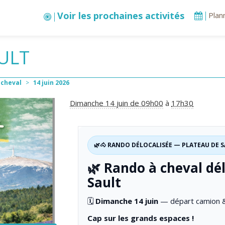
Voir les prochaines activités
Plan
AULT
 cheval
>
14
juin
2026
Dimanche 14 juin de 09h00
à
17h30
🌿🐴 RANDO DÉLOCALISÉE — PLATEAU DE 
🌿 Rando à cheval dél
Sault
🗓
Dimanche 14 juin
— départ camion &
Cap sur les grands espaces !