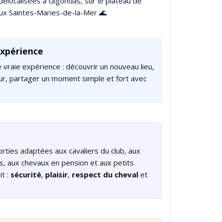
élocalisées à Gigondas, sur le plateau de
 aux Saintes-Maries-de-la-Mer 🌊
expérience
raie expérience : découvrir un nouveau lieu,
ur, partager un moment simple et fort avec
rties adaptées aux cavaliers du club, aux
es, aux chevaux en pension et aux petits
t :
sécurité
,
plaisir
,
respect du cheval
et