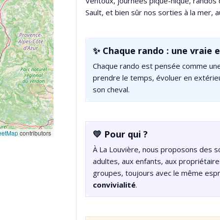
Ventoux, journées pique-nique, randos d
Sault, et bien sûr nos sorties à la mer,
✨ Chaque rando : une vraie 
Chaque rando est pensée comme une v
prendre le temps, évoluer en extérie
son cheval.
💛 Pour qui ?
eetMap
contributors
À La Louvière, nous proposons des so
adultes, aux enfants, aux propriétair
groupes, toujours avec le même espri
convivialité
.