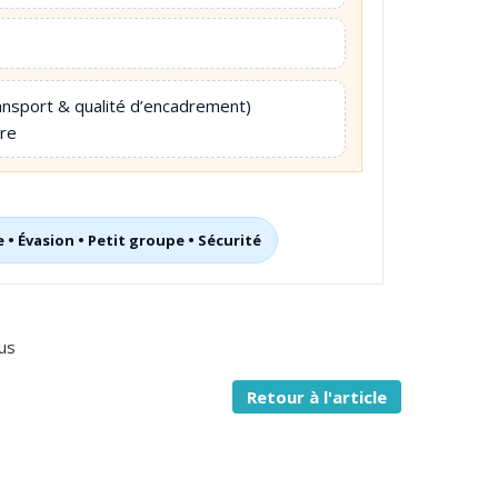
ansport & qualité d’encadrement)
re
 • Évasion • Petit groupe • Sécurité
us
Retour à l'article