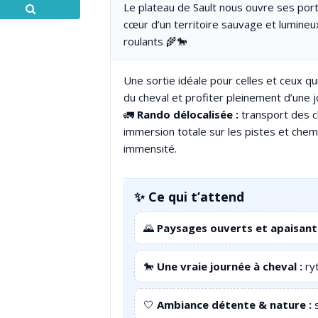
Le plateau de Sault nous ouvre ses port
cœur d’un territoire sauvage et lumineu
roulants 🌾🐎
Une sortie idéale pour celles et ceux q
du cheval et profiter pleinement d’une
🚛
Rando délocalisée :
transport des c
immersion totale sur les pistes et chem
immensité.
✨ Ce qui t’attend
🌄
Paysages ouverts et apaisants
🐎
Une vraie journée à cheval :
ryt
🤍
Ambiance détente & nature :
s