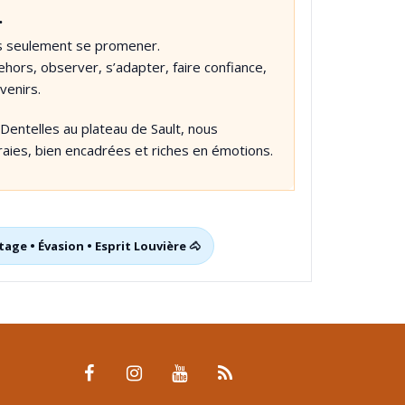
…
as seulement se promener.
hors, observer, s’adapter, faire confiance,
venirs.
entelles au plateau de Sault, nous
raies, bien encadrées et riches en émotions.
age • Évasion • Esprit Louvière 🐴