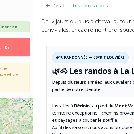
Détail
Les autres dates
Deux jours ou plus à cheval autour d
inscrire.
conviviales, encadrement pro, souven
o :
0
)
🌿🐴 RANDONNÉE — ESPRIT LOUVIÈRE
s ne
🌿🐴 Les randos à La 
nue et de
Depuis plusieurs années, aux Cavaliers 
partie de notre identité.
Installés à
Bédoin
, au pied du
Mont Ve
territoire exceptionnel : chemins prove
et paysages à couper le souffle.
Au fil des saisons, nous avons proposé 