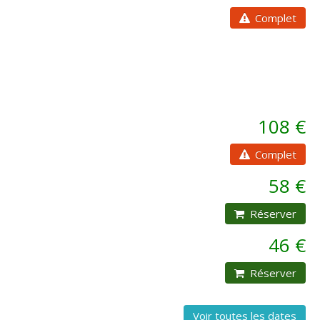
Complet
108 €
Complet
58 €
Réserver
46 €
Réserver
Voir toutes les dates