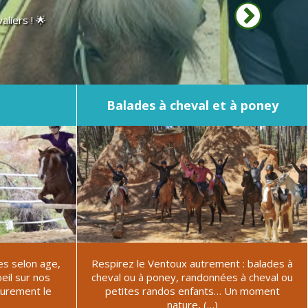
liers ! 🌟
Balades à cheval et à poney
s selon age,
Respirez le Ventoux autrement : balades à
eil sur nos
cheval ou à poney, randonnées à cheval ou
surement le
petites randos enfants… Un moment
nature, (…)