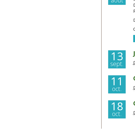
août
13
sept.
11
oct.
18
oct.