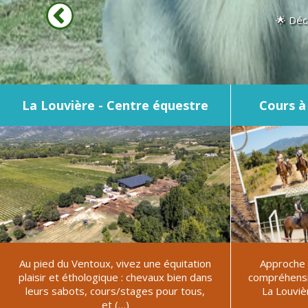
🌟 Déc
La Louvière - Centre équestre
Cours à
Au pied du Ventoux, vivez une équitation
Approche é
plaisir et éthologique : chevaux bien dans
compréhensio
leurs sabots, cours/stages pour tous,
La Louviè
et (…)