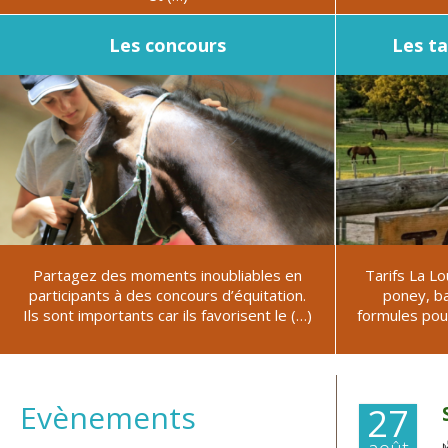
Les concours
Les ta
Partagez des moments inoubliables en
Tarifs La Lo
participants à des concours d’équitation.
poney, b
Ils sont importants car ils favorisent le (…)
formules pour
Evènements
27