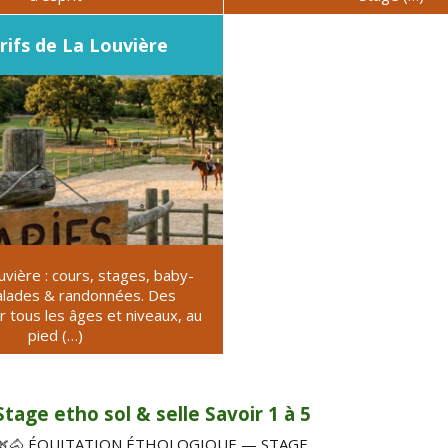
rifs de La Louvière
uvière : cours, stages, baby-
alades & randonnées. Des
 tous les âges et niveaux, au
pied (…)
Stage etho sol & selle Savoir 1 à 5
🌿🐴 ÉQUITATION ÉTHOLOGIQUE — STAGE