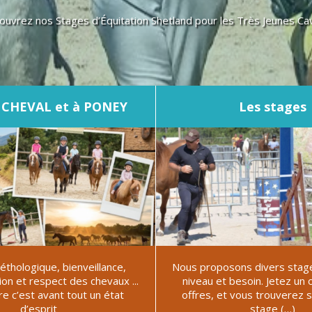
ouvrez nos Stages d’Équitation Shetland pour les Très Jeunes Cava
 CHEVAL et à PONEY
Les stages
thologique, bienveillance,
Nous proposons divers stage
n et respect des chevaux ...
niveau et besoin. Jetez un o
re c’est avant tout un état
offres, et vous trouverez 
d’esprit
stage (…)