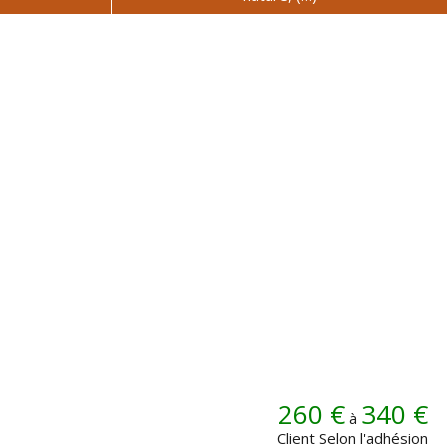
260 €
340 €
à
Client Selon l'adhésion