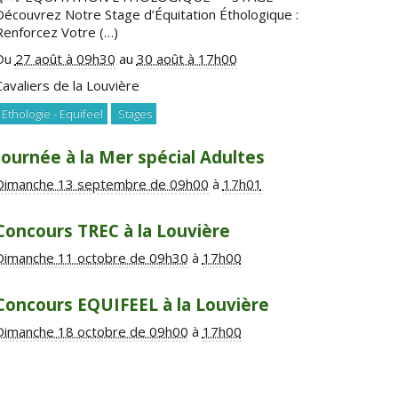
Découvrez Notre Stage d’Équitation Éthologique :
Renforcez Votre (…)
Du
27 août à 09h30
au
30 août à 17h00
Cavaliers de la Louvière
Ethologie - Equifeel
Stages
Journée à la Mer spécial Adultes
Dimanche 13 septembre de 09h00
à
17h01
Concours TREC à la Louvière
Dimanche 11 octobre de 09h30
à
17h00
Concours EQUIFEEL à la Louvière
Dimanche 18 octobre de 09h00
à
17h00